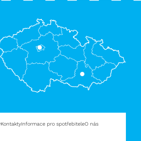
y
Kontakty
Informace pro spotřebitele
O nás