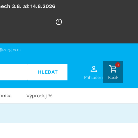
ech 3.8. až 14.8.2026
@zarges.cz
0
HLEDAT
Přihlášení
Košík
hnika
Výprodej %