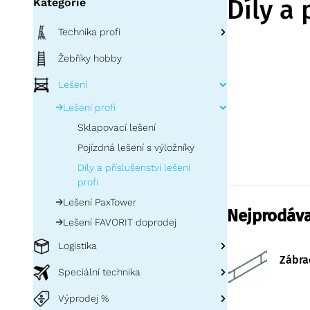
Díly a 
Kategorie
Technika profi
Opěrné žebříky
Žebříky hobby
Regálové žebříky
Lešení
Výsuvné žebříky
Lešení profi
Víceúčelové žebříky
Sklapovací lešení
Žebříky a plošiny ZAP
Pojízdná lešení s výložníky
Stojací žebříky jednostranné
Díly a příslušenství lešení
Stojací žebříky oboustranné
profi
Bezpečnostní schůdky a podesty
Lešení PaxTower
Nejprodáva
Podestové žebříky
Lešení FAVORIT doprodej
Speciální žebříky
Logistika
Zábra
Střešní žebříky
Přepravní bedny a přepravní boxy
Speciální technika
Příslušenství a náhradní díly k
Příslušenství k bednám ZARGES
Technika pro letadla
žebříkům
Výprodej %
Koše a přepravky