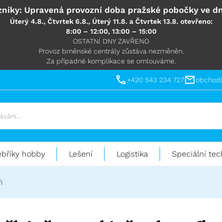
níky: Upravená provozní doba pražské pobočky ve dn
Úterý 4.8., Čtvrtek 6.8., Úterý 11.8. a Čtvrtek 13.8. otevřeno:
8:00 – 12:00, 13:00 – 15:00
OSTATNÍ DNY ZAVŘENO
Provoz brněnské centrály zůstáva nezměněn.
Za případné komplikace se omlouváme.
+420 543 234 727
obchod
ebříky hobby
Lešení
Logistika
Speciální tec
i