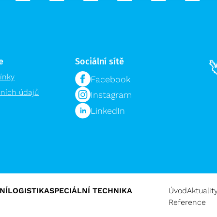
e
Sociální sítě
ínky
Facebook
ních údajů
Instagram
LinkedIn
NÍ
LOGISTIKA
SPECIÁLNÍ TECHNIKA
Úvod
Aktualit
Reference