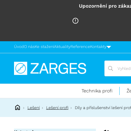
Upozornění pro zákaz
Úvod
O nás
Ke stažení
Aktuality
Reference
Kontakty
Vyhledávání
Vyhledávání
Technika
pro
práci
Technika profi
Ž
ve
výškách
Lešení
Lešení profi
Díly a příslušenství lešení prof