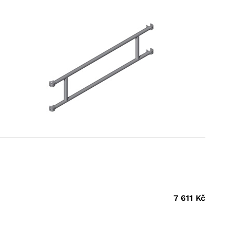
7 611
Kč