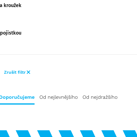
 kroužek
 pojistkou
Zrušit filtr
Doporučujeme
Od nejlevnějšího
Od nejdražšího