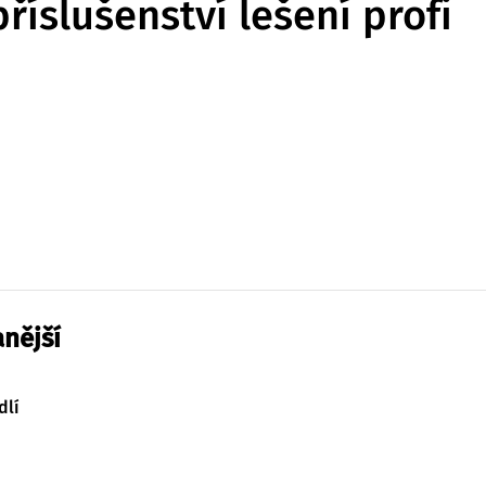
příslušenství lešení profi
nější
dlí