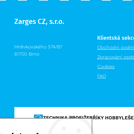
Zarges CZ, s.r.o.
Klientská sekc
Hněvkovského 574/87
Obchodní podm
61700 Brno
Zpracování osob
Cookies
FAQ
TECHNIKA PROFI
ŽEBŘÍKY HOBBY
LEŠE
VÝPRODEJ %